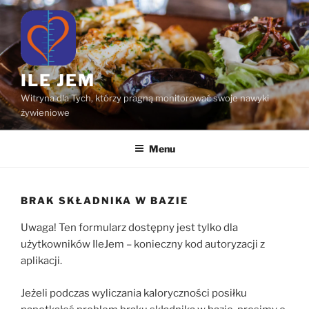
Przejdź
do
treści
ILE JEM
Witryna dla Tych, którzy pragną monitorować swoje nawyki
żywieniowe
Menu
BRAK SKŁADNIKA W BAZIE
Uwaga! Ten formularz dostępny jest tylko dla
użytkowników IleJem – konieczny kod autoryzacji z
aplikacji.
Jeżeli podczas wyliczania kaloryczności posiłku